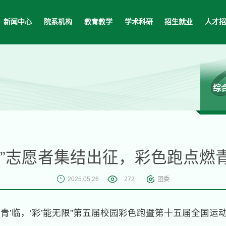
新闻中心
院系机构
教育教学
学术科研
招生就业
人才
综
豚”志愿者集结出征，彩色跑点燃
2025.05.26
272
团委
院“全运‘青’临，‘彩’能无限”第五届校园彩色跑暨第十五届