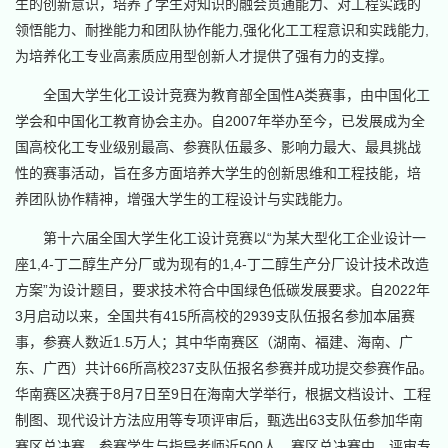
生的创新意识，培养了学生对知识的融会贯通能力、对工程实践的
领悟能力、耐挫能力和团队协作能力,强化化工工程意识和实践能力,
为培养化工专业高素质应用型创新人才提供了强有力的支撑。
全国大学生化工设计竞赛为教育部全国性A类赛事，由中国化工
学会和中国化工教育协会主办。自2007年举办至今，已发展成为全
国高校化工专业级别最高、参赛队伍最多、影响力最大、最具挑战
性的赛事活动，旨在多方面培养大学生的创新思维和工程技能，培
养团队协作精神，增强大学生的工程设计与实践能力。
第十六届全国大学生化工设计竞赛以“为某大型化工企业设计一
座1,4-丁二醇生产分厂或为现有的1,4-丁二醇生产分厂设计技术改造
方案”为设计题目，要求技术符合中国绿色低碳发展要求。自2022年
3月启动以来，全国共有415所高校的2939支队伍报名参加本届赛
事，参赛人数近1.5万人；其中华南赛区（湖南、福建、海南、广
东、广西）共计66所高校237支队伍报名参赛并成功提交参赛作品。
华南赛区决赛于8月7日至9日在海南大学举行，根据文档设计、工程
制图、现代设计方法应用等专项评审后，甄选出63支队伍参加华南
赛区总决赛，参赛学生与指导老师近500人。赛区总决赛中，评审专