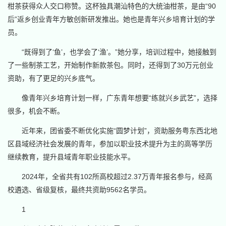
柑茶获得众人交口称赞。这杯独具潮汕特色的大统油柑茶，是由“90
后”返乡创业青年方敏创新研发推出。她也是青年兴乡培育计划的学
员。
“既得到了‘鱼’，也学会了‘渔’。”她分享，培训过程中，她接触到
了一些制茶工艺，开始制作新款茶包。同时，还得到了30万元创业
资助，有了更足的兴乡底气。
像青年兴乡培育计划一样，广东青年想要“练就兴乡武艺”，选择
很多，机会不断。
近年来，团省委不断优化实施“圆梦计划”，资助服务粤东西北地
区县域经济社会发展的青年，参加以职业技术提升为主的高等学历
继续教育，提升县域青年职业技能水平。
2024年，全省共有102所高校超过2.37万青年报名参与，经高
校遴选、省级复核，最终共资助9562名学员。
1