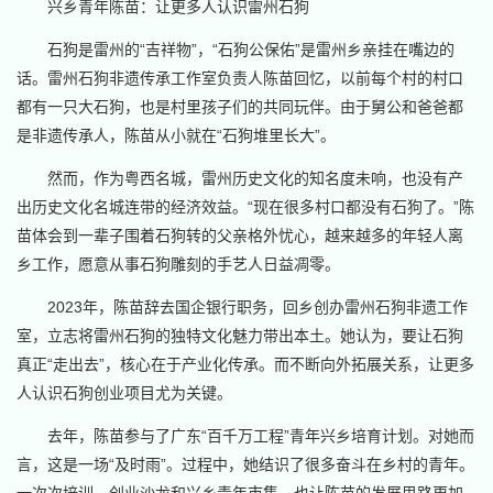
兴乡青年陈苗：让更多人认识雷州石狗
石狗是雷州的“吉祥物”，“石狗公保佑”是雷州乡亲挂在嘴边的
话。雷州石狗非遗传承工作室负责人陈苗回忆，以前每个村的村口
都有一只大石狗，也是村里孩子们的共同玩伴。由于舅公和爸爸都
是非遗传承人，陈苗从小就在“石狗堆里长大”。
然而，作为粤西名城，雷州历史文化的知名度未响，也没有产
出历史文化名城连带的经济效益。“现在很多村口都没有石狗了。”陈
苗体会到一辈子围着石狗转的父亲格外忧心，越来越多的年轻人离
乡工作，愿意从事石狗雕刻的手艺人日益凋零。
2023年，陈苗辞去国企银行职务，回乡创办雷州石狗非遗工作
室，立志将雷州石狗的独特文化魅力带出本土。她认为，要让石狗
真正“走出去”，核心在于产业化传承。而不断向外拓展关系，让更多
人认识石狗创业项目尤为关键。
去年，陈苗参与了广东“百千万工程”青年兴乡培育计划。对她而
言，这是一场“及时雨”。过程中，她结识了很多奋斗在乡村的青年。
一次次培训、创业沙龙和兴乡青年市集，也让陈苗的发展思路更加