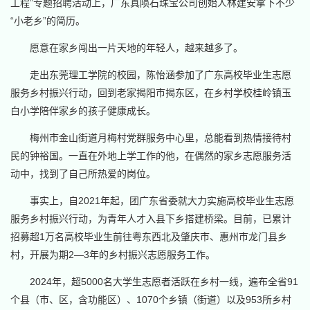
工程”专题招聘活动上，广东真陨石珠宝公司创始人林建安拿下不少
“小老乡”的简历。
愿意在家乡闯出一片天地的年轻人，越来越多了。
走出东莞理工学院的校园，陈怡涵参加了广东高校毕业生志愿
服务乡村振兴行动，回到老家揭阳市揭东区，在乡村学校桂岭镇玉
白小学陪伴家乡的孩子健康成长。
梅州市金山街道月梅村党群服务中心里，总能看到热情接待村
民的钟裕国。一直在外地上学工作的他，在偶然的家乡志愿服务活
动中，找到了自己所热爱的岗位。
事实上，自2021年起，团广东省委就大力实施高校毕业生志愿
服务乡村振兴行动，为青年人才入县下乡搭建桥梁。目前，已累计
招募超1万名高校毕业生前往粤东西北及肇庆市、惠州市龙门县乡
村，开展为期2—3年的乡村振兴志愿服务工作。
2024年，超5000名大学生志愿者活跃在乡村一线，遍布全省91
个县（市、区，含功能区）、1070个乡镇（街道）以及953所乡村