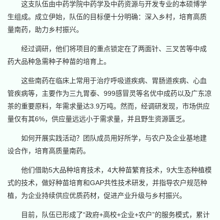
这支队伍由中药学院中药学及中药资源与开发专业的本硕博学
生组成。成立伊始，队伍的目标便十分明确：深入乡村，培育高质
量南药，助力乡村振兴。
经过调研，他们将项目的重点锁定在了两面针、三叉苦等中成
药大品种急需种子种苗的培育上。
这些南药在临床上常用于治疗呼吸道疾病、胃肠道疾病、心血
管疾病等，主要作为三九胃泰、999感冒灵等名优中成药以及广东凉
茶的重要原料，年需求量达3.9万吨。然而，经调研发现，市场供应
量仅有其6%，供应量远远小于需求量，并且野生资源匮乏。
如何开展实践活动？团队成员用好所学，与农户及企业基地建
设合作，培育高质量南药。
他们借助5大品种培育技术，4大种苗繁育技术，9大生态种植模
式的技术，做好种苗培育和GAP共性技术研发，并指导农户规范种
植，为企业持续供应优质药材，促进产业升级与乡村振兴。
目前，队伍已形成了“政府+高校+企业+农户”的服务模式，累计