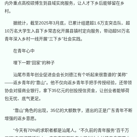
内外重点高校硕博生到县域实岗服务，让人才下乡后能够留在乡
村。
据统计，截至2025年3月底，已累计组建超1.6万支突击队、超
10万名大学生入县下乡常态化开展县镇村定向服务，带动超50万名
青年深入乡村一线开展“三下乡”社会实践。
在青年心中
埋下一颗“回家”的种子
汕尾市青年创业促进会会长刘德江有个听起来很靠谱的“美称”
——返乡青年的“靠山”。他不仅向返乡青年手把手传授经验，还带领
协会对接商业银行，拿下35亿元的创投授信资金，让创业者能够荷
包无忧、底气更足。
“靠山”角色的出现，35亿的大额数字，道出的正是广东青年不断
增强的返乡意愿。
“今天有70%的求职者都是汕尾人。”不久前的青年服务“百千万