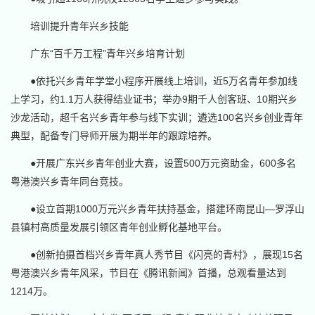
培训提升青年兴乡技能
广东“百千万工程”青年兴乡培育计划
●依托兴乡青年学堂小程序开展线上培训，近5万名青年参加线
上学习，约1.1万人获得结业证书；举办9期千人创客班、10期兴乡
沙龙活动，超千名兴乡青年参与线下实训；遴选100名兴乡创业青年
典型，配备专门导师开展为期半年的跟踪培养。
●开展广东兴乡青年创业大赛，设置500万元资助金，600多名
粤港澳兴乡青年同台竞技。
●设立首期1000万元兴乡青年扶持基金，搭建环南昆山—罗浮山
县镇村高质量发展引领区青年创业孵化基地平台。
●创新拍摄首档兴乡青年真人秀节目《闪亮的青村》，展现15名
粤港澳兴乡青年风采，节目在《腾讯新闻》首播，总观看量达到
1214万。