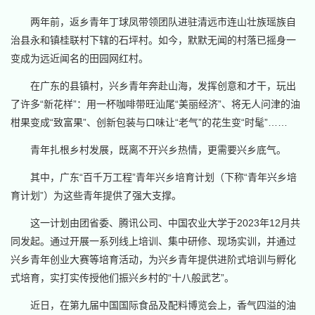
两年前，返乡青年丁球凤带领团队进驻清远市连山壮族瑶族自
治县永和镇桂联村下辖的石坪村。如今，默默无闻的村落已摇身一
变成为远近闻名的田园网红村。
在广东的县镇村，兴乡青年奔赴山海，发挥创意和才干，玩出
了许多“新花样”：用一杯咖啡带旺汕尾“美丽经济”、将无人问津的油
柑果变成“致富果”、创新包装与口味让“老气”的花生变“时髦”……
青年扎根乡村发展，既离不开兴乡热情，更需要兴乡底气。
其中，广东“百千万工程”青年兴乡培育计划（下称“青年兴乡培
育计划”）为这些青年提供了强大支撑。
这一计划由团省委、腾讯公司、中国农业大学于2023年12月共
同发起。通过开展一系列线上培训、集中研修、现场实训，并通过
兴乡青年创业大赛等培育活动，为兴乡青年提供进阶式培训与孵化
式培育，实打实传授他们振兴乡村的“十八般武艺”。
近日，在第九届中国国际食品及配料博览会上，香气四溢的油