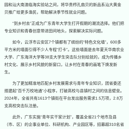
园和汕大南澳临海实验站之间，将华贵栉孔扇贝的新品系汕大黄金
贝推广给更多渔民，帮助解决季节性就业问题。
“到乡村去”正成为广东青年大学生打开假期的潮流选择。他们把
专业知识和青春创意带进田间地头，探索解决实际问题。
如今，云浮市云安区7个镇都有了缤纷的“特色文化墙”，600多
平方米的墙面引得不少人专程“打卡”。这些墙面是去年夏天华南农业
大学、广东海洋大学等38支大学生突击队分别绘就的，成为传播乡
村文化、展示乡村风貌的新窗口，让乡村在青春的画笔下焕发新
生。
为了更加精准地匹配乡村发展需求与青年专业知识，团省委还
搭建起“百千万校地通”小程序，打破高校与县镇村之间的信息壁垒。
2024年，全省共有1613个镇街在平台发出服务需求1.5万项，2.8万
支高校突击队注册。
此外，广东实施“青年实干家计划”，覆盖全省21个地市及县
（市、区）的企事业单位、科研机构、产业园区等，招募超310名省