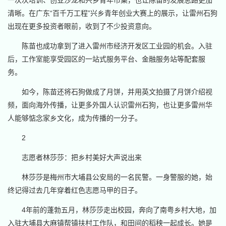
清晰。在广东“百千万工程”兴乡青年创业大赛上的展示，让雷州石狗
出现在更多投资者眼前，收到了不少投资意向。
陈苗也成功拿到了进入雷州市经济开发区工业园的机会。入驻
后，工作室能享受园区的一站式服务平台、金融服务站等配套服
务。
如今，陈苗还将石狗做成了月饼，并用英文拍摄了月饼介绍视
频，面向海外传播，让更多外国人认识雷州石狗，也让更多雷州华
人能够惦念家乡文化，成为传播的一分子。
2
志愿者林莎莎：把乡村美好大声说出来
林莎莎是梅州市大埔县公安局的一名民警。一身警服的她，始
终记得过去几年穿着红色志愿马甲的日子。
4年前的蓬勃五月，林莎莎走出校园，奔向了南粤乡村大地，加
入驻大埔县大麻镇帮镇扶村工作队，和田间的稻秧一起成长。她是