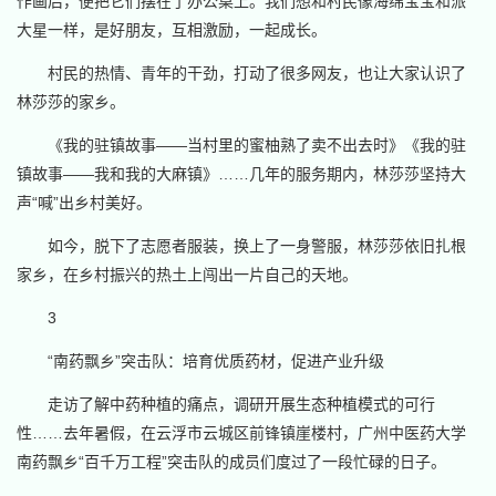
作画后，便把它们摆在了办公桌上。我们想和村民像海绵宝宝和派
大星一样，是好朋友，互相激励，一起成长。
村民的热情、青年的干劲，打动了很多网友，也让大家认识了
林莎莎的家乡。
《我的驻镇故事——当村里的蜜柚熟了卖不出去时》《我的驻
镇故事——我和我的大麻镇》……几年的服务期内，林莎莎坚持大
声“喊”出乡村美好。
如今，脱下了志愿者服装，换上了一身警服，林莎莎依旧扎根
家乡，在乡村振兴的热土上闯出一片自己的天地。
3
“南药飘乡”突击队：培育优质药材，促进产业升级
走访了解中药种植的痛点，调研开展生态种植模式的可行
性……去年暑假，在云浮市云城区前锋镇崖楼村，广州中医药大学
南药飘乡“百千万工程”突击队的成员们度过了一段忙碌的日子。