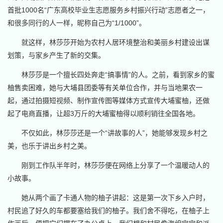
首批1000名“广东高校毕业生志愿服务乡村振兴行动”志愿者之一，
和很多同行的人一样，昵称自己为“1/1000”。
就这样，林莎莎开始为农村人居环境整治和美丽乡村建设出谋
划策，与家乡产生了新的交集。
林莎莎是一个擅长四处奔走“搞事情”的人。之前，看到家乡的蜜
柚售卖困难，她与大埔县团委等有关单位合作，并与当地果农一
起，通过拍摄短视频、制作宣传图等媒体方式宣传大埔蜜柚，还做
起了电商直播，让超3万斤的大埔蜜柚得以顺利销往全国各地。
不仅如此，林莎莎还是一个“讲故事的人”，她能够发现乡村之
美，也乐于讲出乡村之美。
刚到工作队半年时，林莎莎便在网络上分享了一个温暖动人的
小故事。
她从两个画了卡通人物的柚子讲起：这是第一次下乡入户时，
村民追了好久的车都要塞给我们的柚子。我们舍不得吃，在柚子上