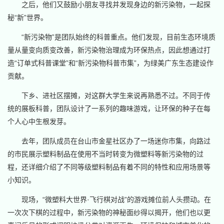
之后，他们又鼓励小朋友寻找并发现身边的新污染物，一起探
秘“新”世界。
“新污染物”是团队始终的科普重点。他们发现，目前生态环境质
量从量变向质变改善，新污染物治理成为环保热点，因此想通过打
造“订单式科普课堂”和“新污染物科普市集”，为绿美广东生态建设作
贡献。
下乡、进社区摆摊，对这群大学生来说再熟悉不过。不同于传
统的展板科普，团队设计了一系列的趣味游戏，让环保的种子在每
个人心中生根发芽。
去年，团队成员在台山市金星社区办了一场迷你市集，向路过
的市民展示塑料制品在使用不当时转变为微塑料等新污染物的过
程，还详细介绍了不同等级塑料制品有着不同的特性和应用场景等
小知识。
现场，“微塑料大世界·飞行棋对战”的游戏摊位前人头攒动。在
一次次下棋的过程中，新污染物的神秘面纱得以揭开，他们也以更