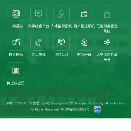
一网通办
教学综合平台
人才招聘系统
资产管理系统
低值耐用管理
系统
校长信箱
莞工热线
信息公开
财务平台
大型仪器共享
平台
网上校史馆
邮编：523808 东莞理工学院 Copyright©2022 Dongguan University Of Technology
All Rights Reserved.
粤ICP备05008829号