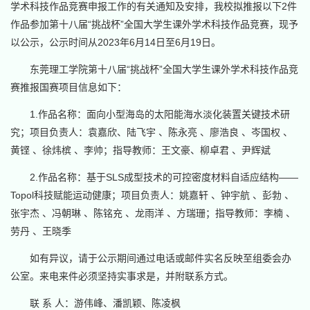
学术科技作品竞赛申报工作的有关通知及安排，我校拟推报以下2件
作品参加第十八届“挑战杯”全国大学生课外学术科技作品竞赛，现予
以公示，公示时间从2023年6月14日至6月19日。
东莞理工学院第十八届“挑战杯”全国大学生课外学术科技作品竞
赛推报国赛项目信息如下：
1.作品名称：面向小型海岛的太阳能海水淡化装置关键技术研
究；项目负责人：袁嘉欣、陆飞宇 、陈永亮 、廖浩良 、岑国权 、
黄铿 、徐炜槟 、李帅；指导教师：王文豪、柳卓君 、尹辉斌
2.作品名称：基于SLS成型技术的可控密度材料自适应结构——
Topol科技赋能运动健康；项目负责人：姚嘉轩 、钟宇航 、彭勃 、
张宇杰 、冯朝琳 、陈铭充 、龙雨洋 、方瑞珊；指导教师：李楠 、
劳丹 、王晓季
如有异议，请于公示期间通过电话或邮件实名反映至组委会办
公室。来电来件必须坚持实事求是，并附联系方式。
联 系 人：游伟峰、潘凯颖、陈凌枫