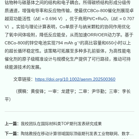
钴物种与碳基体之间的结构和电子耦合。所得碳桥结构形成分级传
质通道，增强电导率和反应物传输，使最优CBCo-800催化剂展现卓
越双功能活性（ΔE = 0.696 V），优于商用Pt/C+RuO₂（ΔE = 0.707
V）。实验与理论计算表明，Co单原子与纳米颗粒的协同作用优化
了氧中间体吸附，降低反应能垒，从而加速ORR/OER动力学。基于
CBCo-800的锌空电池实现794 mAh g⁻¹的高比容量和650小时以上
的超长循环稳定性。该策略可拓展至多种多孔前驱体，为高性能电
催化剂的原子级精准设计与规模化生产提供了可行路径，推动可持
续能源技术的发展。
文章链接：
https://doi.org/10.1002/aenm.202500360
（撰稿：黄俊锋；一审：龙建宇；二审：尹华勤；三审：李长
平）
上一篇：
我校团队在国际材料类TOP期刊发表研究成果
下一篇：
陶铭教授在移动计算领域国际顶级期刊发表工业物联网、数字孪生的最新研究成果