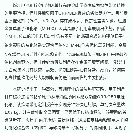
燃料电池和锌空电池因其超高理论能量密度成为绿色能源转换
的重要选择，但其性能受限于ORR/OER反应的缓慢动力学。目前贵
金属催化剂（Pt/C、Ir/RuO₂）存在成本高、稳定性差等问题。过渡
金属单原子催化剂（M-N-C）因其高原子利用率展现出优势，但孤
立M-N
位点的活性和稳定性仍有不足。最新研究通过构建单原子与
4
纳米颗粒的杂化体系实现协同催化：M-N
位点优化氧吸附能，金属
4
NPs增强OER活性和结构稳定性。金属有机框架（如ZIF）是理想的
催化剂前驱体，但其传统热解法制备存在金属团聚等问题。微波辅
助合成技术具有快速、高效、抑制团聚等独特优势。然而，如何实
现高性能催化剂的大规模制备仍是当前面临的主要挑战。
本研究提出了一种高效、可规模化的微波热解策略，用于制备
具有碳桥连接的钴单原子/纳米颗粒协同网络双功能ORR/OER电催
化剂。该策略采用定制反应器实现分钟级快速热解，单批次产量达
1.07 kg，并有效抑制金属团聚，显著优于传统热解法。该策略的关
键创新在于构建了"纳米碳桥"管状网络，通过锚定钴颗粒和单原子的
功能化碳基体（"桥墩"）与碳纳米管（"桥身"）的协同作用，实现了