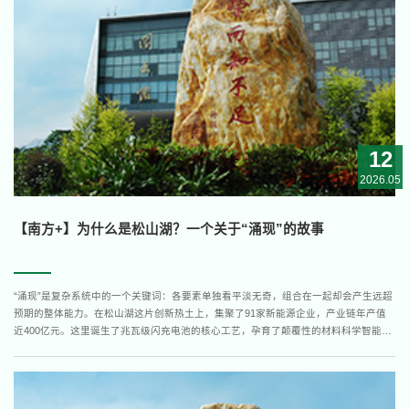
12
2026.05
【南方+】为什么是松山湖？一个关于“涌现”的故事
“涌现”是复杂系统中的一个关键词：各要素单独看平淡无奇，组合在一起却会产生远超
预期的整体能力。在松山湖这片创新热土上，集聚了91家新能源企业，产业链年产值
近400亿元。这里诞生了兆瓦级闪充电池的核心工艺，孕育了颠覆性的材料科学智能
体，打通了从实验室到产业化的“最后一公里”。但更值得追问的，不是“有什么”，而是
“为什么”——松山湖何以持续“涌现”出新能源企业、新能源技术？地缘底座：湾区“黄金
交汇点”摊...