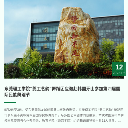
坛、平行论坛等环节，...
12
2026.05
东莞理工学院“莞工艺韵”舞蹈团应邀赴韩国牙山参加第四届国
际民族舞蹈节
5月2日至3日，受东莞国际友城韩国牙山市政府邀请，东莞理工学院 “莞工艺韵” 舞蹈团
代表东莞市亮相第四届国际民族舞蹈节，与多国艺术团体同台展演。本次跨国演出由学
校国际交流与合作部牵头、教育学院（师范学院）组织舞蹈编导师生共11人参演，两
支特色舞蹈作品精彩上演，收获韩国现场观众及各国参演团体的热烈好评。我校舞蹈团