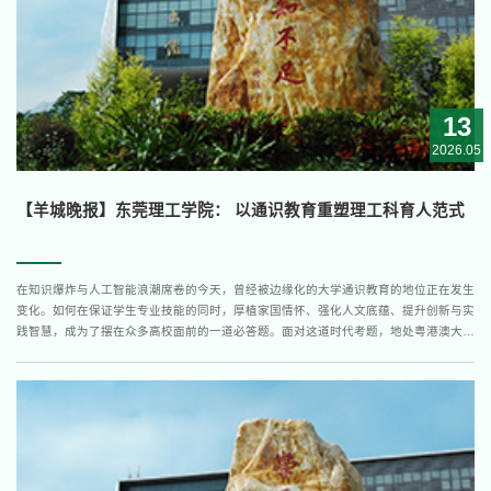
13
2026.05
【羊城晚报】东莞理工学院： 以通识教育重塑理工科育人范式
在知识爆炸与人工智能浪潮席卷的今天，曾经被边缘化的大学通识教育的地位正在发生
变化。如何在保证学生专业技能的同时，厚植家国情怀、强化人文底蕴、提升创新与实
践智慧，成为了摆在众多高校面前的一道必答题。面对这道时代考题，地处粤港澳大湾
区的东莞理工学院（以下简称“莞工”）交出了一份亮眼的答卷。通过十年磨一剑的持续
探索，莞工打破了通识教育“边缘化、碎片化”的刻板印象，构建起一套完整、科学且极
具韧性的育人...