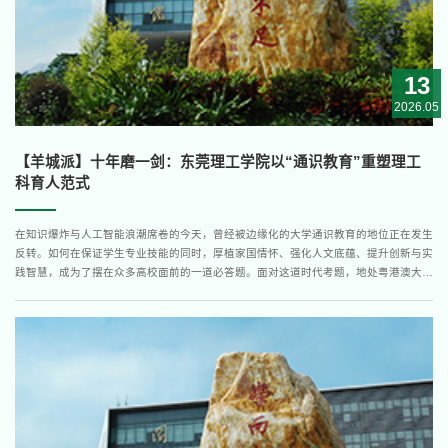
13
2026.05
【羊城派】十年磨一剑：东莞理工学院以“通识教育”重塑理工
科育人范式
在知识爆炸与人工智能浪潮席卷的今天，曾经被边缘化的大学通识教育的地位正在发生
反转。如何在保证学生专业技能的同时，厚植家国情怀、强化人文底蕴、提升创新与实
践智慧，成为了摆在众多高校面前的一道必答题。面对这道时代考题，地处粤港澳大湾
区的东莞理工学院（以下简称“莞工”）交出了一份亮眼的答卷。通过十年磨一剑的持续
探索，莞工打破了通识教育“边缘化、碎片化”的刻板印象，构建起一套完整、科学且极
具韧性的育人...