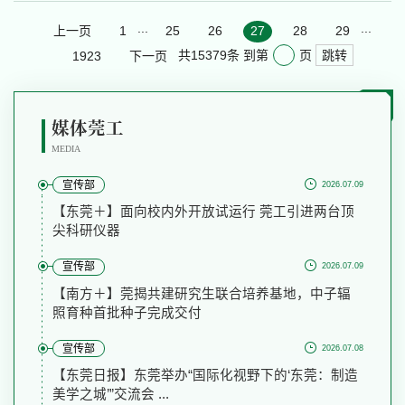
在舞蹈节的表演亮点纷呈。《彩云追月》以中国古典音乐为底色，舞者们用轻盈飘逸的
...
...
身姿勾勒出云月相...
上一页
1
25
26
27
28
29
跳转
共15379条
到第
页
1923
下一页
媒体莞工
MEDIA
宣传部
2026.07.09
【东莞＋】面向校内外开放试运行 莞工引进两台顶
尖科研仪器
宣传部
2026.07.09
【南方＋】莞揭共建研究生联合培养基地，中子辐
照育种首批种子完成交付
宣传部
2026.07.08
【东莞日报】东莞举办“国际化视野下的‘东莞：制造
美学之城’”交流会 ...