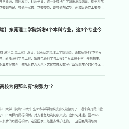
共享资源、协同发力、打造平台，进一步推动产学研用深度融合，携手为东
党委副书记、校长马宏伟，党委委员、副校长胡钦华，南城街道党工委书记
关单位负责人、广东超级麦吉人工智能科技有限公司负责人、学校相关部门
研和签约。座谈会上，我校与南城街道...
端】东莞理工学院新增4个本科专业，这3个专业今
亚雄 通讯员 莞工宣）近日，记者从东莞理工学院获悉，该校新增4个本科专
体、新能源科学与工程、集成电路科学与工程3个专业将于今年开始招生。
专业立足东莞，依托其作为大湾区文化交融和数字产业集聚核心的区位优
媒体深度融合与数字内容产业变革需求，深化与政府机构、主流媒体、互联
同合作，构建集数字内容创作、品牌传播...
高校为何那么有“树张力”？
中山大学（简称“中大”）生命科学学院教授廖文波接到了一通来自丹霞山管
了山上两棵丹霞梧桐树。对方着急地询问廖文波，应如何处理。图-2025
年多后的丹霞梧桐树。这是国家二级重点保护植物，一旦因强风滑坡倒下，
。廖文波内心不忍，把两棵丹霞梧桐树运回了中大，分别种在了竹种标本园