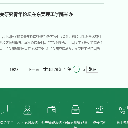
们新枝抽绿，和园里近百种竹子、校...
美研究青年论坛在东莞理工学院举办
十六届中国拉美研究青年论坛暨“新形势下的中拉关系：机遇与挑战”学术研讨
湖校区顺利举行。本次论坛由中国拉丁美洲学会、中国拉丁美洲史研究会主
国—拉美和加勒比国家技术转移中心拉美研究院承办，东莞理工学院国际学
单位共同筹办。来自全国40余所高校和研究机构的150余名专家学者、青年
围绕中拉关系的新形势、新机遇与...
...
跳转
共15376条
到第
页
1922
下一页
综合平台
人才招聘系统
资产管理系统
低值耐用管理系
校长信箱
莞工热