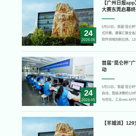
【广州日报app
大赛东莞启幕终
5月23日，首届“昆
24
式开赛。赛事汇聚全省
2026.05
软件领域创新比拼。1
执，累计552支队伍近
全省决赛。决赛按三大赛
首届“昆仑杯”
动
5月23日，首届“昆
24
启动，晋级决赛的12
2026.05
与优化、工业mini 
自省内各高校的55支
持，广东省数字化学会主
【羊城派】12