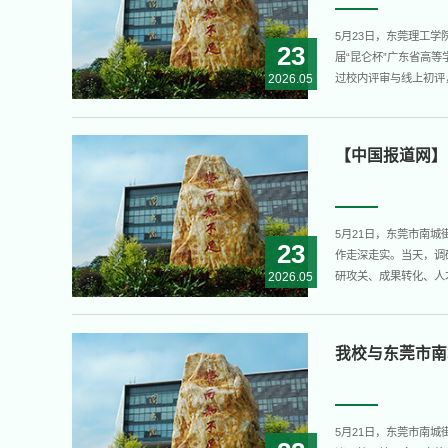
5月23日，东莞理工学
23
届“昆仑杯”广东省高等
2026.05
过校内评审与线上初评
针对国产工业软件人才储
东全省层面的产业焦虑与
【中国报道网】
5月21日，东莞市南
23
作走深走实。当天，调
2026.05
研攻关、成果转化、人
座谈会上，双方围绕人
流。会上还签署东莞理工
我校与东莞市南
5月21日，东莞市南