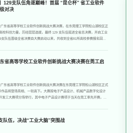
】129支队伍角逐巅峰！首届 “昆仑杯” 省工业软件
极对决
仑杯”广东省高等学校工业软件创新挑战大赛决赛，在东莞理工学院松山湖校区正
高校科创力量，历经层层选拔，最终 129 支队伍挺进全省总决赛，开启工业
29支队伍晋级全省决赛自大赛启动以来，共收到全省81所高校参赛报名回
3000名师生报名参赛。经校内评审与组委会线上初评，最终129支队伍晋级
项分场举行，其中电子产品设计赛项...
广东省高等学校工业软件创新挑战大赛决赛在莞工启
仑杯”广东省高等学校工业软件创新挑战大赛决赛在东莞理工学院松山湖校区正式
9件作品将登场亮相、一较高下。大赛按电子产品设计、机械产品数字化设计
APP开发三大赛项分场举行，其中电子产品设计赛项于当天在莞工率先开赛，来
参赛队伍开展现场比拼。本届大赛由广东省教育厅指导，东莞市科学技术局支
办，数字化工业软件联盟东莞分...
9支队伍，决战“工业大脑”突围战