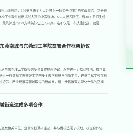
院松山湖校区，129支队伍全力以赴投入一场关于“突围”的实战演练。这是首
学校工业软件创新挑战大赛的决赛现场。552支报名队伍、近3000名师生经
，最终筛选出129支精英队伍进入决赛。这不仅是一次技能比拼，更是一次
备的“摸底考”。从“政策热词”到“产教融合”考场内的紧张空气，折射的是广
政策推力。近年来，广...
东莞南城与东莞理工学院签署合作框架协议
城街道与东莞理工学院签署多项合作框架协议，双方进一步推动校地、校企合
研组一行参观了东莞理工学院多个教学科研与创新平台，详细了解学校在科
才培养、产业链接等领域取得的新成果，进一步拓展双方深化合作的空间。
才共育、教育合作、医疗健康、产业协同、科技成果转化等内容进行深入交
学院—超级麦吉AI“智能教育生态共...
城街道达成多项合作
城街道及相关单位、企业来校调研座谈，并与我校签署了校地、校企合作协