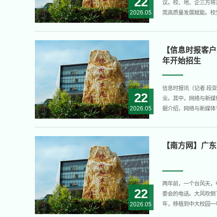
22
议。校、地、企三方将
2026.05
莞高质量发展赋能。校
赖辉东，南城街道及相
和学院负责人参加本次调
【信息时报客户
年开始招生
信息时报讯（记者 段
22
业。其中，网络与新媒
2026.05
据介绍，网络与新媒体
势，面向人工智能时代
网企业及MCN机构的协
【南方网】广东
两年前，一个台风天，
22
委会的电话。大风吹倒
2026.05
年，移植到中大校园一
在原生境地便无法扶植