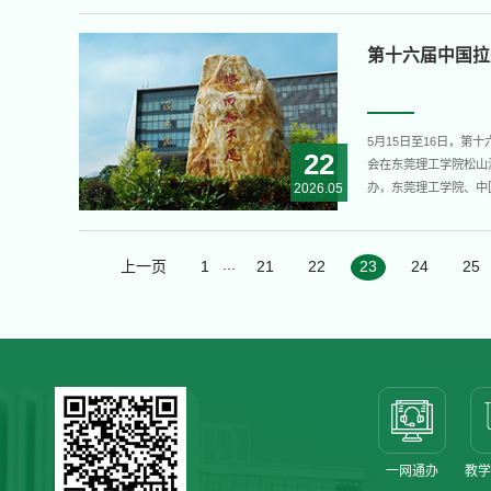
和博物馆旁边。如今，它
第十六届中国拉
5月15日至16日，第
22
会在东莞理工学院松山
2026.05
办，东莞理工学院、中
院、文学与传媒学院等
研究人员齐聚松湖之畔，
...
上一页
1
21
22
23
24
25
一网通办
教学