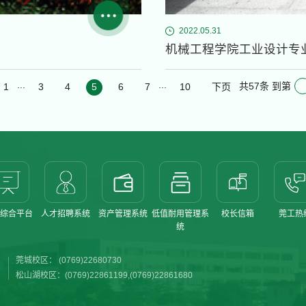
2022.05.31
机械工程学院工业设计专
...
...
共57条
到第
1
3
4
5
6
7
10
下页
综合平台
人才招聘系统
资产管理系统
低值耐用管理系
校长信箱
莞工热
统
莞城校区： (0769)22680730
松山湖校区：(0769)22861199,(0769)22861680